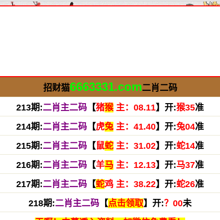
6663331.com
招财猫
二肖二码
213期:
二肖主二码
【
猪
猴
主：08.11
】开:
猴35
准
214期:
二肖主二码
【
虎
兔
主：41.40
】开:
兔04
准
215期:
二肖主二码
【
鼠
蛇
主：31.02
】开:
蛇14
准
216期:
二肖主二码
【
羊
马
主：12.13
】开:
马37
准
217期:
二肖主二码
【
蛇
鸡 主：38.22
】开:
蛇26
准
218期:
二肖主二码
【
点击领取
】开:
？00
未