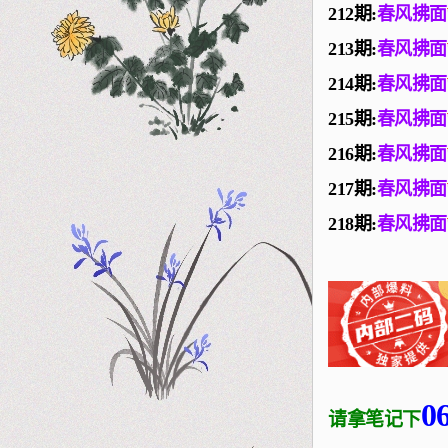
212期:
春风拂面
213期:
春风拂面
214期:
春风拂面
215期:
春风拂面
216期:
春风拂面
217期:
春风拂面
218期:
春风拂面
0
请拿笔记下