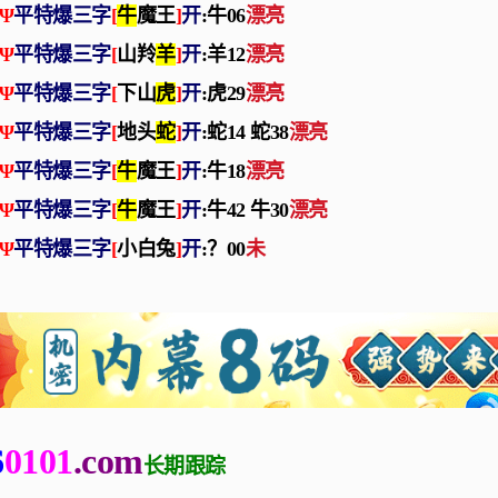
Ψ
平特爆三字
[
牛
魔王
]
开
:牛06
漂亮
Ψ
平特爆三字
[
山羚
羊
]
开
:羊12
漂亮
Ψ
平特爆三字
[
下山
虎
]
开
:虎29
漂亮
Ψ
平特爆三字
[
地头
蛇
]
开
:蛇14 蛇38
漂亮
Ψ
平特爆三字
[
牛
魔王
]
开
:牛18
漂亮
Ψ
平特爆三字
[
牛
魔王
]
开
:牛42 牛30
漂亮
Ψ
平特爆三字
[
小白兔
]
开
:？00
未
6
0101
.com
长期跟踪